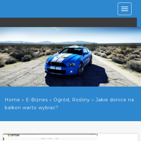
Rozwiń
nawiga
Home
»
E-Biznes
»
Ogród, Rośliny
»
Jakie donice na
balkon warto wybrać?