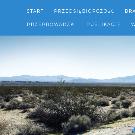
START
PRZEDSIĘBIORCZOŚĆ
BR
PRZEPROWADZKI
PUBLIKACJE
W