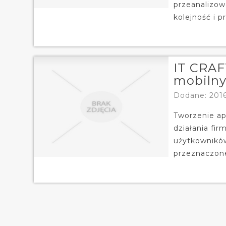
przeanalizow
kolejność i 
IT CRAFT
mobiln
Dodane: 2016
Tworzenie ap
działania fir
użytkowników
przeznaczone