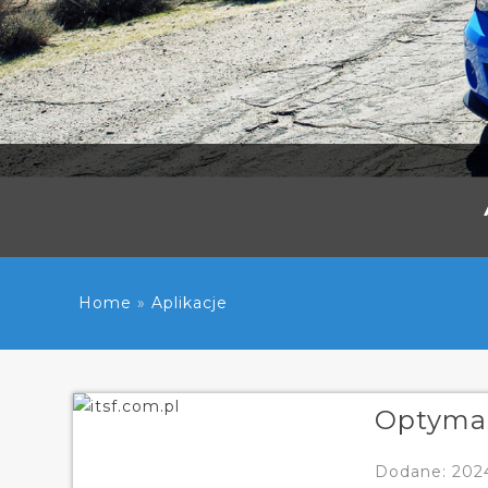
Home
»
Aplikacje
Optymal
Dodane: 202