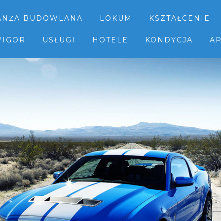
ANŻA BUDOWLANA
LOKUM
KSZTAŁCENIE
IGOR
USŁUGI
HOTELE
KONDYCJA
AP