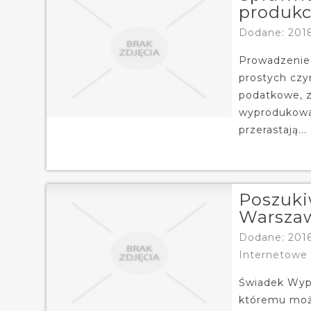
produkc
Dodane: 201
Prowadzenie 
prostych czyn
podatkowe, z
wyprodukowa
przerastają...
Poszuki
Warsza
Dodane: 2016
Internetowe
Świadek Wypa
któremu moż