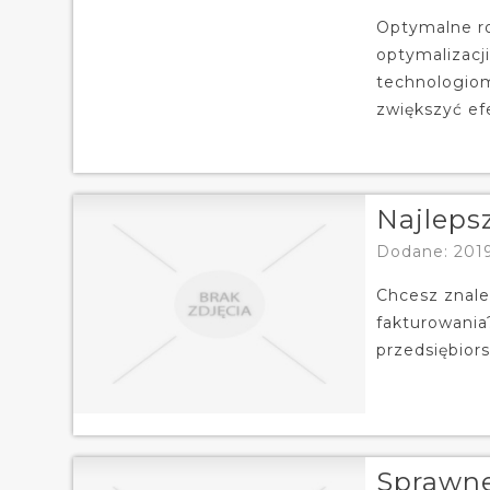
Optymalne ro
optymalizacj
technologiom
zwiększyć efe
Najleps
Dodane: 201
Chcesz znale
fakturowania
przedsiębiors
Sprawne