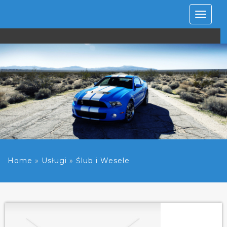
Rozwiń
nawiga
Home
»
Usługi
»
Ślub i Wesele