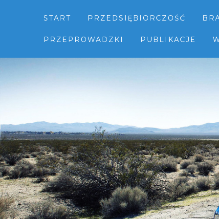
START
PRZEDSIĘBIORCZOŚĆ
BR
PRZEPROWADZKI
PUBLIKACJE
W