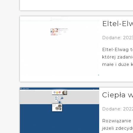
Eltel-E
Dodane: 202
Eltel-Elwag 
której zadan
małe i duże k
Ciepła w
Dodane: 202
Rozwiązanie 
jeżeli zdecy