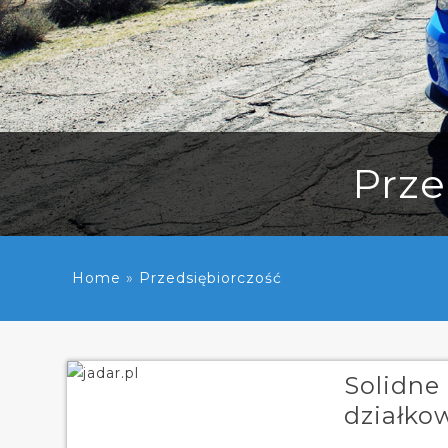
Prze
Home
»
Przedsiębiorczość
Solidne
działko