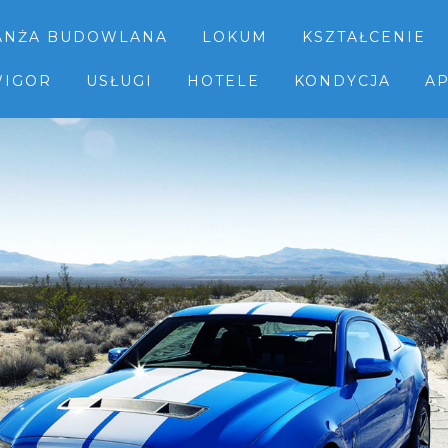
ANŻA BUDOWLANA
LOKUM
KSZTAŁCENIE
IGOR
USŁUGI
HOTELE
KONDYCJA
AP