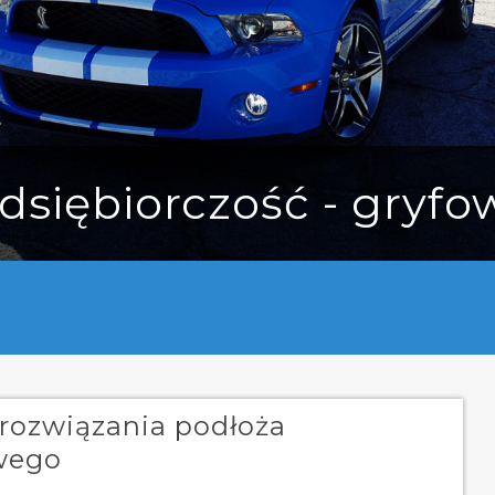
dsiębiorczość - gryfo
 rozwiązania podłoża
wego