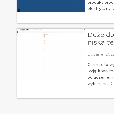
produkt pro
elektryczny. J
Duże do
niska c
Dodane: 202
Cermax to wy
wyjątkowych 
połączeniem 
wykonania. Co