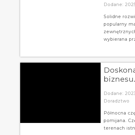
Dodane: 202
Solidne rozw
popularny ma
zewnętrznych.
wybierana prz
Doskona
biznesu.
Dodane: 2023
Doradztwo
Północna czę
pomijana. Cz
terenach istn