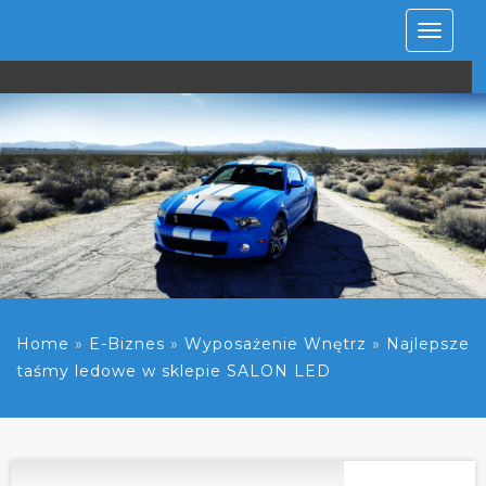
Rozwiń
nawiga
Home
»
E-Biznes
»
Wyposażenie Wnętrz
»
Najlepsze
taśmy ledowe w sklepie SALON LED