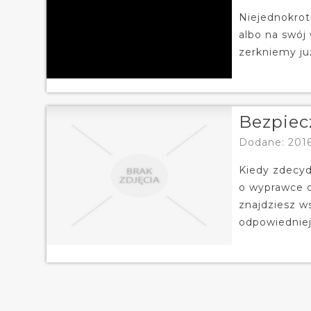
Niejednokrotn
albo na swój
zerkniemy ju
Bezpiec
Dodane: 2016
Kiedy zdecyd
o wyprawce d
znajdziesz w
odpowiedniej.