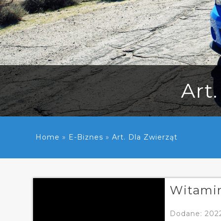
Art.
Home
»
E-Biznes
»
Art. Dla Zwierząt
Witamin
Dodane: 202