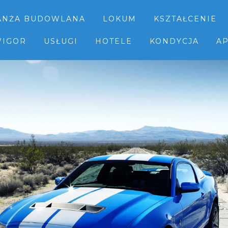
ANŻA BUDOWLANA
LOKUM
KSZTAŁCENIE
IGOR
USŁUGI
HOTELE
KONDYCJA
AP