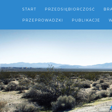
START
PRZEDSIĘBIORCZOŚĆ
BR
PRZEPROWADZKI
PUBLIKACJE
W