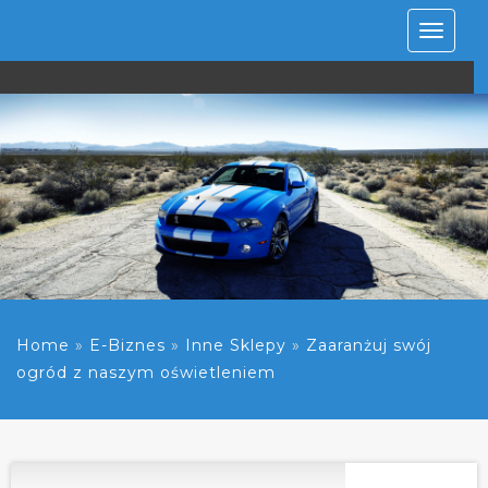
Rozwiń
nawiga
Home
»
E-Biznes
»
Inne Sklepy
»
Zaaranżuj swój
ogród z naszym oświetleniem