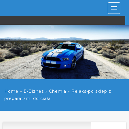
Rozwiń
nawiga
Home
»
E-Biznes
»
Chemia
»
Relaks-po sklep z
preparatami do ciała