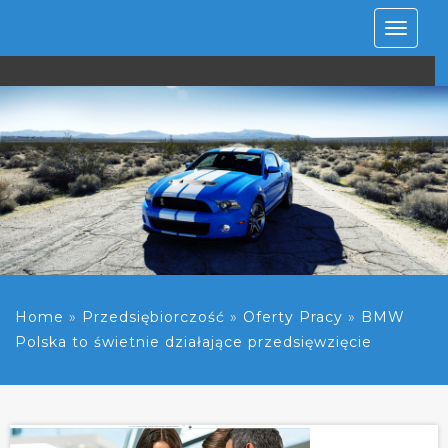
Rozwiń
nawiga
Home
»
Przedsiębiorczość
»
Oferty Pracy
»
BMW
Polska to świetnie działające przedsięwzięcie