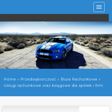
Rozwiń
nawiga
Home
»
Przedsiębiorczość
»
Biura Rachunkowe
»
Usługi rachunkowe oraz księgowe dla spółek i firm