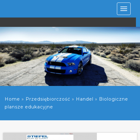
Rozwiń
nawiga
Home
»
Przedsiębiorczość
»
Handel
»
Biologiczne
plansze edukacyjne