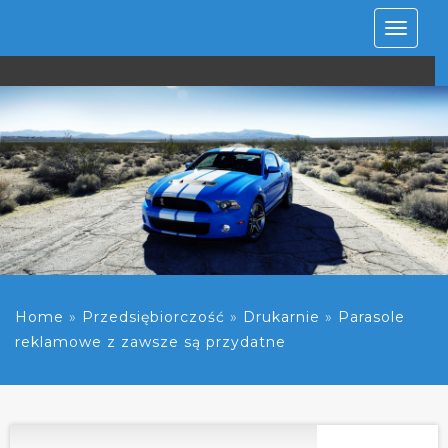
Rozwiń
nawiga
Home
»
Przedsiębiorczość
»
Drukarnie
»
Parasole
reklamowe z zawsze są przydatne