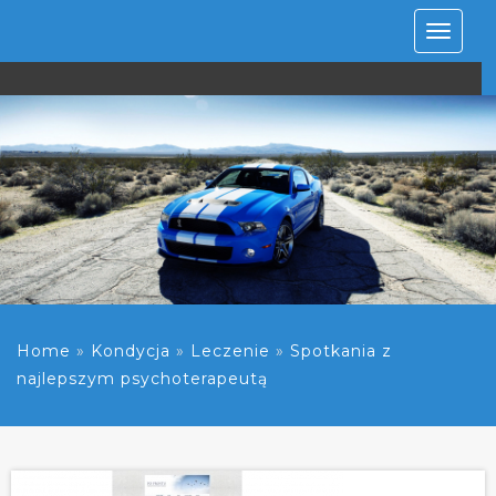
Rozwiń
nawiga
Home
»
Kondycja
»
Leczenie
»
Spotkania z
najlepszym psychoterapeutą