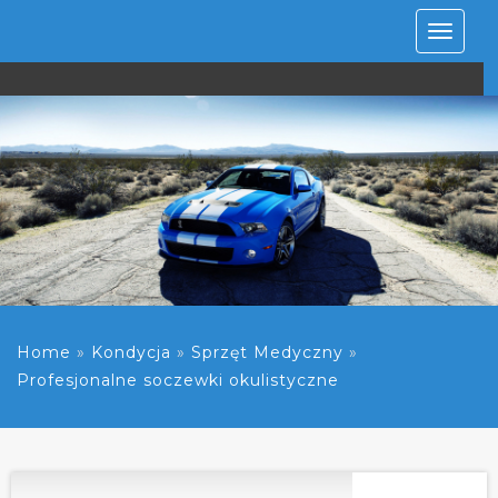
Rozwiń
nawiga
Home
»
Kondycja
»
Sprzęt Medyczny
»
Profesjonalne soczewki okulistyczne