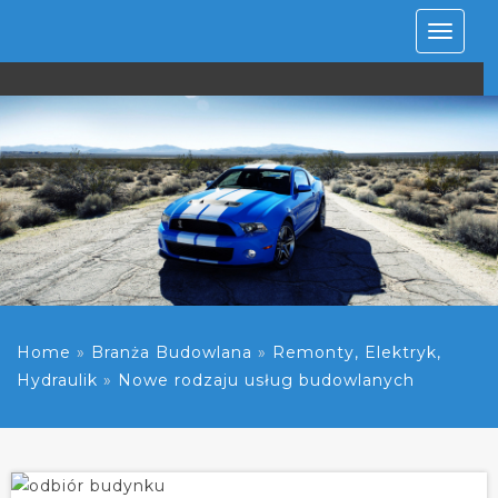
Rozwiń
nawiga
Home
»
Branża Budowlana
»
Remonty, Elektryk,
Hydraulik
»
Nowe rodzaju usług budowlanych