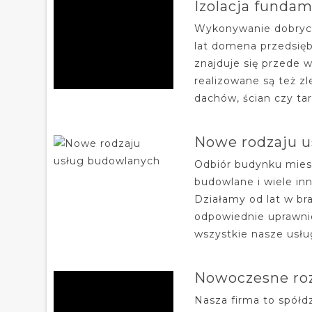
Izolacja fund
Wykonywanie dobrych 
lat domena przedsię
znajduje się przede 
realizowane są też z
dachów, ścian czy ta
Nowe rodzaju 
Odbiór budynku mies
budowlane i wiele inn
Działamy od lat w br
odpowiednie uprawni
wszystkie nasze usłu
Nowoczesne ro
Nasza firma to spółd