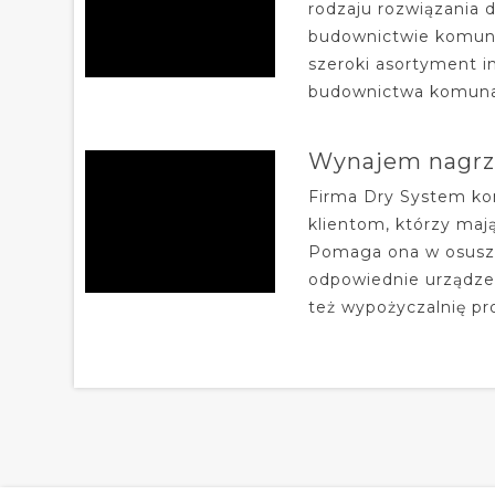
rodzaju rozwiązania 
budownictwie komunal
szeroki asortyment i
budownictwa komuna
Wynajem nagrz
Firma Dry System kon
klientom, którzy maj
Pomaga ona w osuszan
odpowiednie urządzen
też wypożyczalnię pro