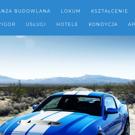
ANŻA BUDOWLANA
LOKUM
KSZTAŁCENIE
IGOR
USŁUGI
HOTELE
KONDYCJA
AP