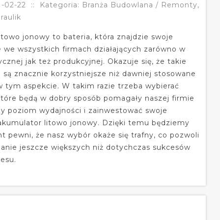
1-02-22
::
Kategoria: Branża Budowlana / Remonty,
raulik
towo jonowy to bateria, która znajdzie swoje
 we wszystkich firmach działających zarówno w
ycznej jak też produkcyjnej. Okazuje się, że takie
 są znacznie korzystniejsze niż dawniej stosowane
w tym aspekcie. W takim razie trzeba wybierać
które będą w dobry sposób pomagały naszej firmie
zy poziom wydajności i zainwestować swoje
akumulator litowo jonowy. Dzięki temu będziemy
t pewni, że nasz wybór okaże się trafny, co pozwoli
anie jeszcze większych niż dotychczas sukcesów
esu.