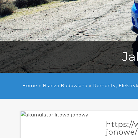
Ja
Home
»
Branża Budowlana
»
Remonty, Elektryk
https://
jonowe/