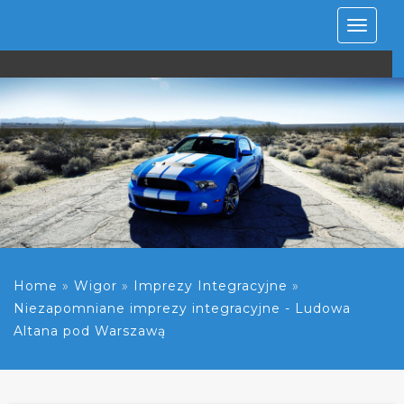
Rozwiń
nawiga
Home
»
Wigor
»
Imprezy Integracyjne
»
Niezapomniane imprezy integracyjne - Ludowa
Altana pod Warszawą