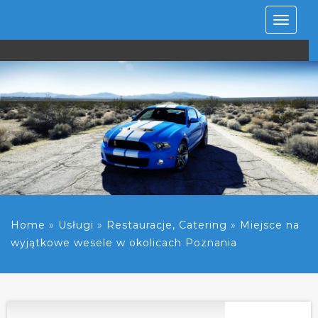
Rozwiń
nawiga
Home
»
Usługi
»
Restauracje, Catering
»
Miejsce na
wyjątkowe wesele w okolicach Poznania