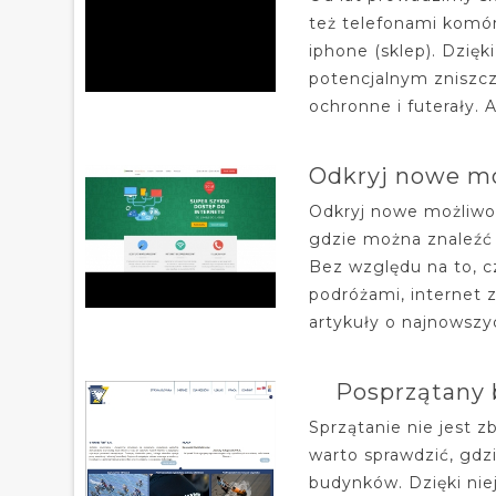
też telefonami komór
iphone (sklep). Dzię
potencjalnym zniszcz
ochronne i futerały. 
Odkryj nowe mo
Odkryj nowe możliwoś
gdzie można znaleźć 
Bez względu na to, c
podróżami, internet 
artykuły o najnowszy
Posprzątany 
Sprzątanie nie jest 
warto sprawdzić, gdz
budynków. Dzięki nie