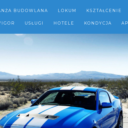
ANŻA BUDOWLANA
LOKUM
KSZTAŁCENIE
IGOR
USŁUGI
HOTELE
KONDYCJA
AP