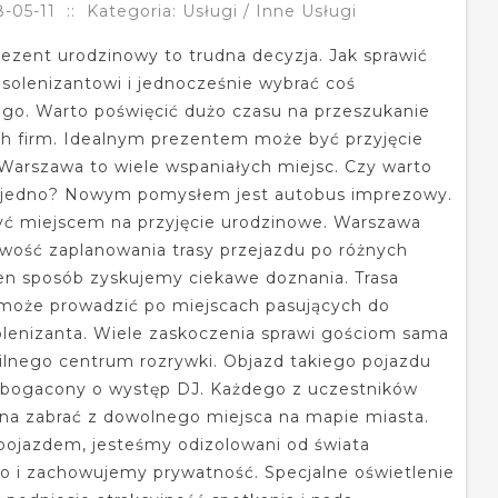
-05-11
::
Kategoria: Usługi / Inne Usługi
ezent urodzinowy to trudna decyzja. Jak sprawić
solenizantowi i jednocześnie wybrać coś
go. Warto poświęcić dużo czasu na przeszukanie
ch firm. Idealnym prezentem może być przyjęcie
Warszawa to wiele wspaniałych miejsc. Czy warto
o jedno? Nowym pomysłem jest autobus imprezowy.
ć miejscem na przyjęcie urodzinowe. Warszawa
iwość zaplanowania trasy przejazdu po różnych
en sposób zyskujemy ciekawe doznania. Trasa
może prowadzić po miejscach pasujących do
olenizanta. Wiele zaskoczenia sprawi gościom sama
lnego centrum rozrywki. Objazd takiego pojazdu
bogacony o występ DJ. Każdego z uczestników
a zabrać z dowolnego miejsca na mapie miasta.
pojazdem, jesteśmy odizolowani od świata
 i zachowujemy prywatność. Specjalne oświetlenie