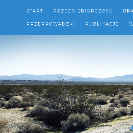
START
PRZEDSIĘBIORCZOŚĆ
BR
PRZEPROWADZKI
PUBLIKACJE
W