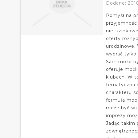
Dodane: 2018
Pomysł na pr
przyjemność 
nietuzinkowe
oferty różny
urodzinowe. 
wybrać tylk
Sam może by
oferuje możl
klubach. W t
tematyczna 
charakteru s
formuła mobi
może być wz
imprezy możn
Jadąc takim 
zewnętrznego