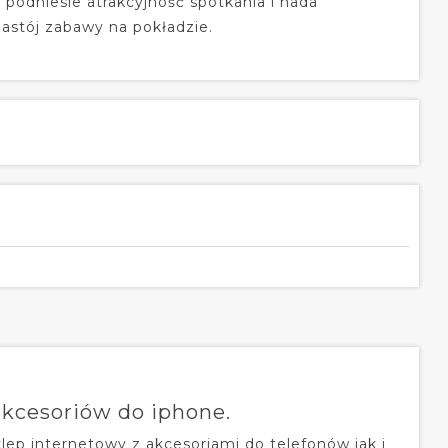
podniesie atrakcyjność spotkania i nada
astój zabawy na pokładzie.
akcesoriów do iphone.
lep internetowy z akcesoriami do telefonów jak i