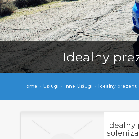
Idealny pre
Home
»
Usługi
»
Inne Usługi
»
Idealny prezent
Idealny
soleniz