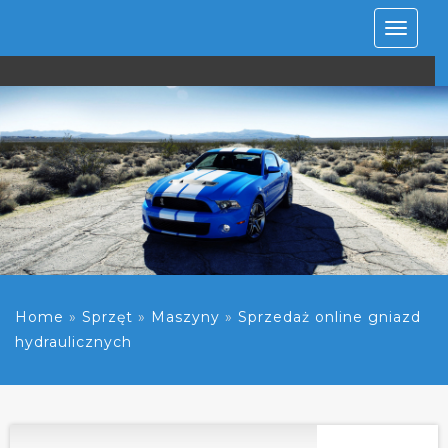
Rozwiń
nawiga
Home
»
Sprzęt
»
Maszyny
»
Sprzedaż online gniazd
hydraulicznych