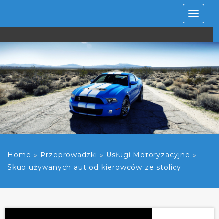
Rozwiń
nawiga
Home
»
Przeprowadzki
»
Usługi Motoryzacyjne
»
Skup używanych aut od kierowców ze stolicy