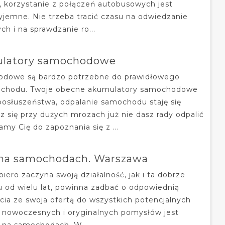
 korzystanie z połączeń autobusowych jest
zyjemne. Nie trzeba tracić czasu na odwiedzanie
 i na sprawdzanie ro...
latory samochodowe
odowe są bardzo potrzebne do prawidłowego
ochodu. Twoje obecne akumulatory samochodowe
posłuszeństwa, odpalanie samochodu staję się
z się przy dużych mrozach już nie dasz rady odpalić
y Cię do zapoznania się z ...
 na samochodach. Warszawa
piero zaczyna swoją działalność, jak i ta dobrze
u od wielu lat, powinna zadbać o odpowiednią
rcia ze swoja ofertą do wszystkich potencjalnych
 nowoczesnych i oryginalnych pomysłów jest
 na samochodach. W...