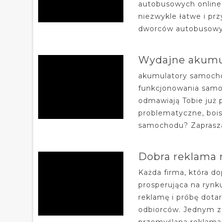
autobusowych online,
niezwykle łatwe i pr
dworców autobusowych
Wydajne akumu
akumulatory samoch
funkcjonowania sam
odmawiają Tobie już 
problematyczne, bois
samochodu? Zapraszam
Dobra reklama
Każda firma, która do
prosperująca na rynk
reklamę i próbę dota
odbiorców. Jednym z
przemyślana reklama