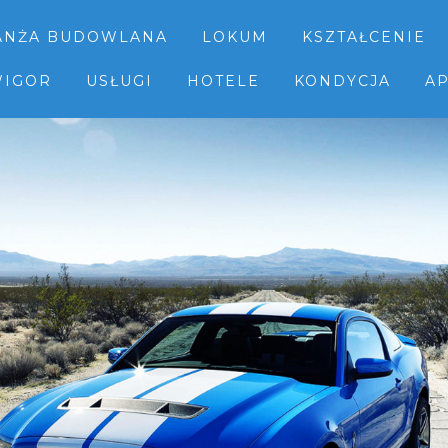
ANŻA BUDOWLANA
LOKUM
KSZTAŁCENIE
IGOR
USŁUGI
HOTELE
KONDYCJA
AP