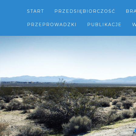
START
PRZEDSIĘBIORCZOŚĆ
BR
PRZEPROWADZKI
PUBLIKACJE
W