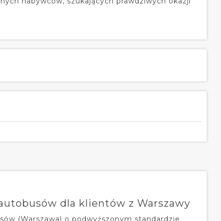
nych nabywców, szukających prawdziwych okazji
autobusów dla klientów z Warszawy
usów (Warszawa) o podwyższonym standardzie