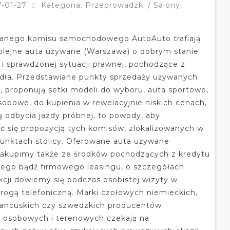
-01-27
::
Kategoria: Przeprowadzki / Salony,
nego komisu samochodowego AutoAuto trafiają
olejne auta używane (Warszawa) o dobrym stanie
i sprawdzonej sytuacji prawnej, pochodzące z
dła. Przedstawiane punkty sprzedaży używanych
proponują setki modeli do wyboru, auta sportowe,
sobowe, do kupienia w rewelacyjnie niskich cenach,
ą odbycia jazdy próbnej, to powody, aby
ć się propozycją tych komisów, zlokalizowanych w
nktach stolicy. Oferowane auta używane
akupimy także ze środków pochodzących z kredytu
go bądź firmowego leasingu, o szczegółach
akcji dowiemy się podczas osobistej wizyty w
drogą telefoniczną. Marki czołowych niemieckich,
francuskich czy szwedzkich producentów
osobowych i terenowych czekają na