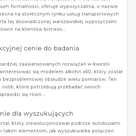
um formalności, oferuje wypożyczalnia, o nazwie
ecna na stołecznym rynku usług transportowych
erta tej doświadczonej warszawskiej wypożyczalni
równo na klientów bizneso...
kcyjnej cenie do badania
 bardziej zaawansowanych rozwiązań w kwestii
interesować się modelem alkohit x60, który został
o bezproblemowej obsłudze wielu pomiarów. Ten
la osób, które potrzebują przebadać swoich
prawdzi się równ...
enie dla wyszukujących
rtal, który zrewolucjonizował podróże autobusami
ęki takim elementom, jak wyszukiwarka połączeń