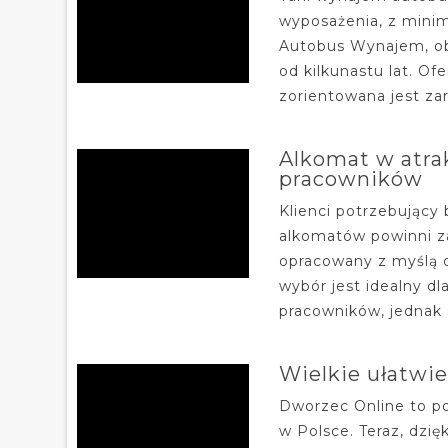
wyposażenia, z minim
Autobus Wynajem, ob
od kilkunastu lat. Of
zorientowana jest za
Alkomat w atra
pracowników
Klienci potrzebujący
alkomatów powinni za
opracowany z myślą 
wybór jest idealny d
pracowników, jednak s
Wielkie ułatwi
Dworzec Online to po
w Polsce. Teraz, dzi