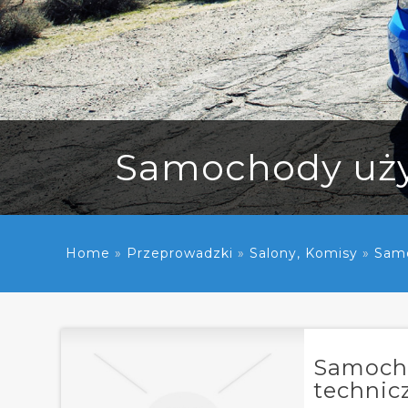
Samochody uży
Home
»
Przeprowadzki
»
Salony, Komisy
»
Samo
Samoch
techni