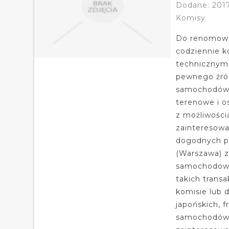
Dodane: 2017
Komisy
Do renomowa
codziennie k
technicznym 
pewnego źró
samochodów, 
terenowe i o
z możliwości
zainteresowa
dogodnych pu
(Warszawa) z
samochodowe
takich trans
komisie lub 
japońskich, 
samochodów 