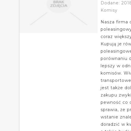
Dodane: 201
Komisy
Nasza firma 
poleasingowy
coraz większ
Kupują je ró
poleasingow
porównaniu do
lepszy w od
komisów. Wła
transportowe
jest także d
zakupu zwyk
pewność co d
sprawia, że 
wstanie znal
doradzić w k