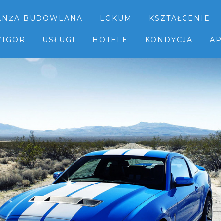
ANŻA BUDOWLANA
LOKUM
KSZTAŁCENIE
IGOR
USŁUGI
HOTELE
KONDYCJA
AP