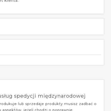
t klienta.
 usług spedycji międzynarodowej
produkuje lub sprzedaje produkty musisz zadbać o
u aspektów, jeżeli chodzi o poprawnie