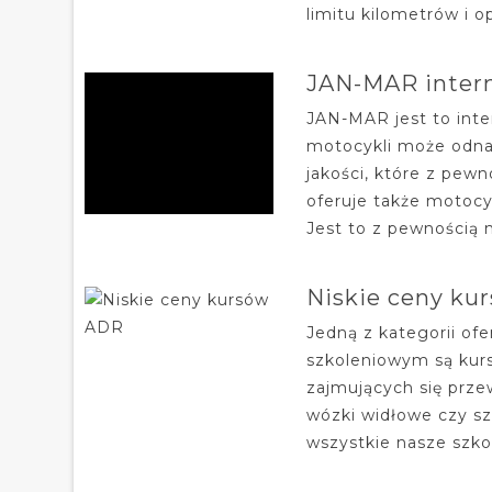
limitu kilometrów i o
JAN-MAR inter
JAN-MAR jest to int
motocykli może odnale
jakości, które z pew
oferuje także motoc
Jest to z pewnością na
Niskie ceny k
Jedną z kategorii o
szkoleniowym są kur
zajmujących się prze
wózki widłowe czy s
wszystkie nasze szko