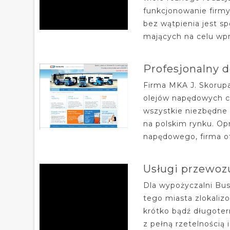
funkcjonowanie firmy
bez wątpienia jest sp
mających na celu wpr
Profesjonalny 
Firma MKA J. Skorupa
olejów napędowych c
wszystkie niezbędne 
na polskim rynku. Op
napędowego, firma ofe
Usługi przewo
Dla wypożyczalni Bu
tego miasta zlokaliz
krótko bądź długote
z pełną rzetelnością 