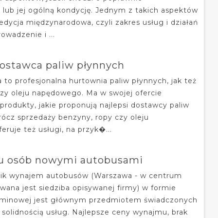
 lub jej ogólną kondycję. Jednym z takich aspektów
edycja międzynarodowa, czyli zakres usług i działań
owadzenie i ...
dostawca paliw płynnych
 to profesjonalna hurtownia paliw płynnych, jak też
zy oleju napędowego. Ma w swojej ofercie
produkty, jakie proponują najlepsi dostawcy paliw
rócz sprzedaży benzyny, ropy czy oleju
ruje też usługi, na przyk�...
zu osób nowymi autobusami
sik wynajem autobusów (Warszawa - w centrum
owana jest siedziba opisywanej firmy) w formie
rminowej jest głównym przedmiotem świadczonych
i solidnością usług. Najlepsze ceny wynajmu, brak