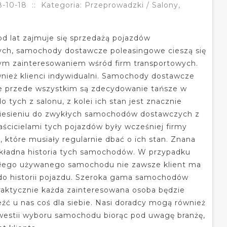
8-10-18
::
Kategoria: Przeprowadzki / Salony,
od lat zajmuje się sprzedażą pojazdów
ch, samochody dostawcze poleasingowe cieszą się
ym zainteresowaniem wśród firm transportowych.
wnież klienci indywidualni. Samochody dostawcze
e przede wszystkim są zdecydowanie tańsze w
 tych z salonu, z kolei ich stan jest znacznie
niesieniu do zwykłych samochodów dostawczych z
ścicielami tych pojazdów były wcześniej firmy
, które musiały regularnie dbać o ich stan. Znana
okładna historia tych samochodów. W przypadku
łego używanego samochodu nie zawsze klient ma
o historii pojazdu. Szeroka gama samochodów
praktycznie każda zainteresowana osoba będzie
eźć u nas coś dla siebie. Nasi doradcy mogą również
westii wyboru samochodu biorąc pod uwagę branżę,