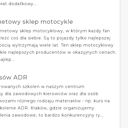
płat dodatkowy...
netowy sklep motocykle
ernetowy sklep motocyklowy, w którym każdy fan
źć coś dla siebie. Są to pojazdy tylko najlepszej
nością wytrzymają wiele lat. Ten sklep motocyklowy
ykle najlepszych producentów w okazyjnych cenach.
jlep...
ursów ADR
ferowanych szkoleń w naszym centrum
sy dla zawodowych kierowców oraz dla osób
wozami różnego rodzaju materiałów - np. kurs na
zkolenie ADR. Kraków, gdzie organizujemy
lenia zawodowe, to bardzo konkurencyjny ry...