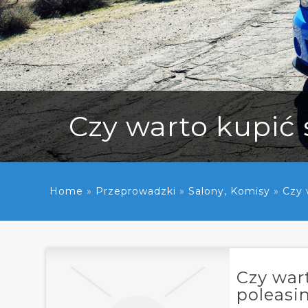
Czy warto kupi
Home
»
Przeprowadzki
»
Salony, Komisy
»
Czy 
Czy war
poleasi