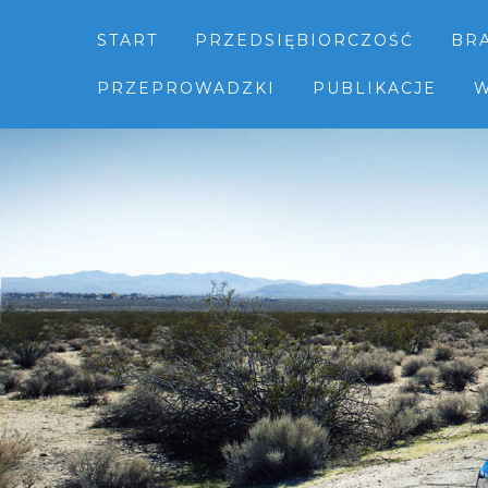
START
PRZEDSIĘBIORCZOŚĆ
BR
PRZEPROWADZKI
PUBLIKACJE
W