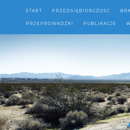
START
PRZEDSIĘBIORCZOŚĆ
BR
PRZEPROWADZKI
PUBLIKACJE
W