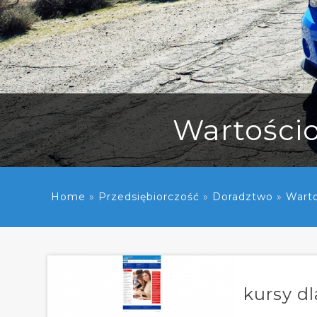
Wartościo
Home
»
Przedsiębiorczość
»
Doradztwo
»
Warto
kursy dl