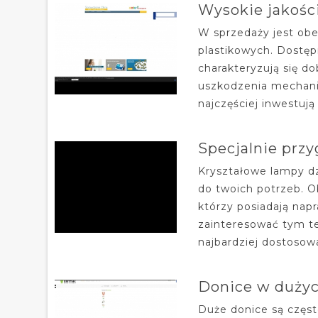
Wysokie jakośc
W sprzedaży jest ob
plastikowych. Dostęp
charakteryzują się do
uszkodzenia mechani
najczęściej inwestuj
Specjalnie prz
Kryształowe lampy d
do twoich potrzeb. O
którzy posiadają nap
zainteresować tym te
najbardziej dostosow
Donice w dużyc
Duże donice są częs