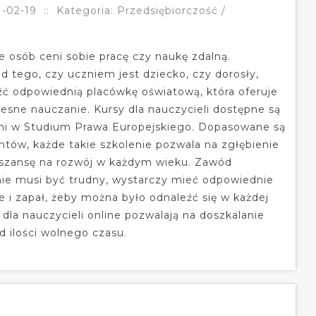
-02-19
::
Kategoria: Przedsiębiorczość /
e osób ceni sobie pracę czy naukę zdalną.
d tego, czy uczniem jest dziecko, czy dorosły,
ć odpowiednią placówkę oświatową, która oferuje
esne nauczanie. Kursy dla nauczycieli dostępne są
mi w Studium Prawa Europejskiego. Dopasowane są
ntów, każde takie szkolenie pozwala na zgłębienie
 szansę na rozwój w każdym wieku. Zawód
nie musi być trudny, wystarczy mieć odpowiednie
e i zapał, żeby można było odnaleźć się w każdej
 dla nauczycieli online pozwalają na doszkalanie
d ilości wolnego czasu.