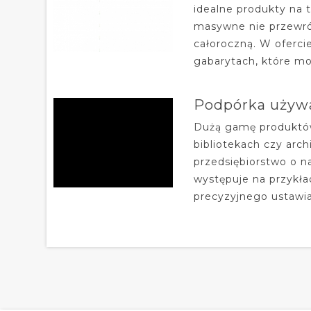
idealne produkty na t
masywne nie przewró
całoroczną. W oferci
gabarytach, które mo
Podpórka używan
Dużą gamę produktów
bibliotekach czy arc
przedsiębiorstwo o 
występuje na przykła
precyzyjnego ustawian