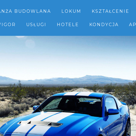
ANŻA BUDOWLANA
LOKUM
KSZTAŁCENIE
IGOR
USŁUGI
HOTELE
KONDYCJA
AP