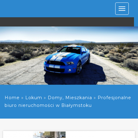
Rozwiń
nawiga
Home
»
Lokum
»
Domy, Mieszkania
»
Profesjonalne
biuro nieruchomości w Białymstoku