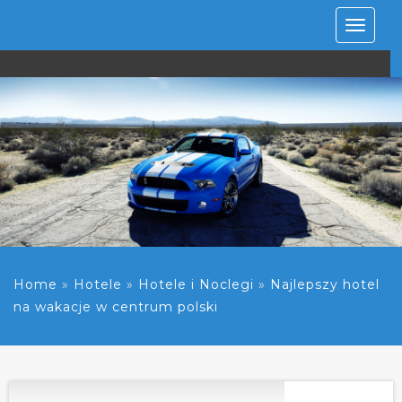
Rozwiń
nawiga
Home
»
Hotele
»
Hotele i Noclegi
»
Najlepszy hotel
na wakacje w centrum polski