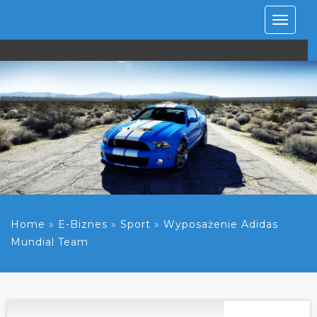
Rozwiń
nawiga
Home
»
E-Biznes
»
Sport
»
Wyposażenie Adidas
Mundial Team