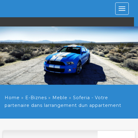
Rozwiń
nawiga
Home
»
E-Biznes
»
Meble
»
Soferia - Votre
partenaire dans larrangement dun appartement