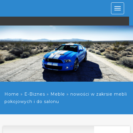
Rozwiń
nawiga
Home
»
E-Biznes
»
Meble
»
nowości w zakrsie mebli
pokojowych i do salonu