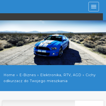
Rozwiń
nawiga
Home
»
E-Biznes
»
Elektronika, RTV, AGD
»
Cichy
odkurzacz do Twojego mieszkania