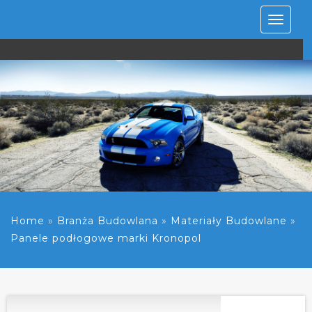
Rozwiń
nawiga
Home
»
Branża Budowlana
»
Materiały Budowlane
»
Panele podłogowe marki Kronopol