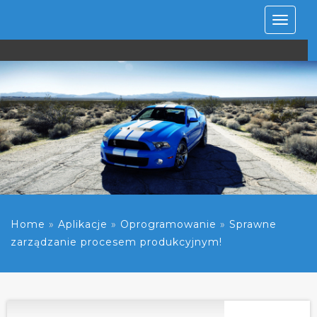
Rozwiń
nawiga
Home
»
Aplikacje
»
Oprogramowanie
»
Sprawne
zarządzanie procesem produkcyjnym!